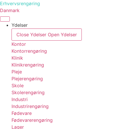
Videre
Erhvervsrengøring
til
Danmark
indhold
Ydelser
Close Ydelser
Open Ydelser
Kontor
Kontorrengøring
Klinik
Klinikrengøring
Pleje
Plejerengøring
Skole
Skolerengøring
Industri
Industrirengøring
Fødevare
Fødevarerengøring
Lager