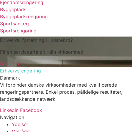
Ejendomsrengøring
Byggeplads
Byggepladsrengøring
Sportsanlæg
Sportsrengøring
Driver du forretning i Holstebro?
Få en serviceaftale til din virksomhed
Start her
Erhvervsrengøring
Danmark
Vi forbinder danske virksomheder med kvalificerede
rengøringspartnere. Enkel proces, pålidelige resultater,
landsdækkende netværk.
Linkedin
Facebook
Navigation
Ydelser
Områder