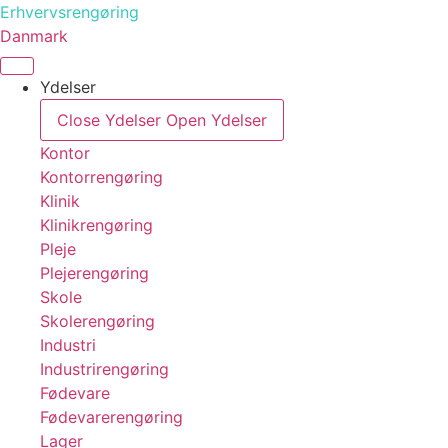
Videre
Erhvervsrengøring
til
Danmark
indhold
Ydelser
Close Ydelser
Open Ydelser
Kontor
Kontorrengøring
Klinik
Klinikrengøring
Pleje
Plejerengøring
Skole
Skolerengøring
Industri
Industrirengøring
Fødevare
Fødevarerengøring
Lager