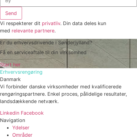
Send
Vi respekterer dit
privatliv
. Din data deles kun
med
relevante partnere
.
Er du erhvervsdrivende i Sønderjylland?
Få en serviceaftale til din virksomhed
Start her
Erhvervsrengøring
Danmark
Vi forbinder danske virksomheder med kvalificerede
rengøringspartnere. Enkel proces, pålidelige resultater,
landsdækkende netværk.
Linkedin
Facebook
Navigation
Ydelser
Områder