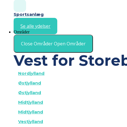
Sportsanlæg
Sportsrengøring
Se alle ydelser
Områder
Close Områder
Open Områder
Vest for Store
Nordjylland
Østjylland
Østjylland
Midtjylland
Midtjylland
Vestjylland