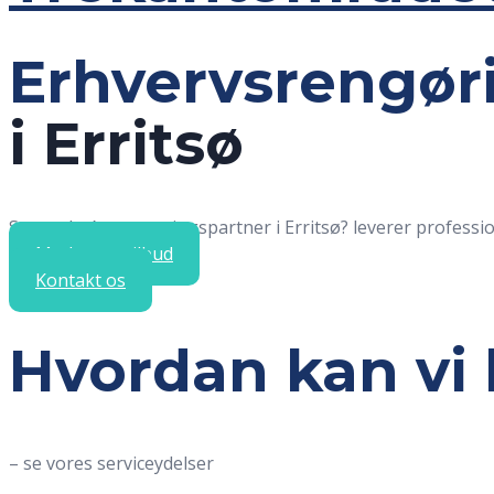
Erhvervsrengør
i Erritsø
Søger du én rengøringspartner i Erritsø?
leverer professi
Modtag et tilbud
Kontakt os
Hvordan kan vi 
– se vores serviceydelser