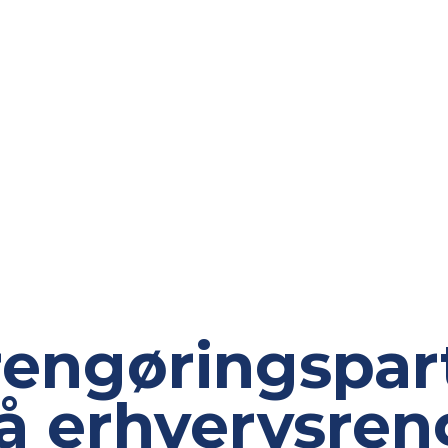
rengøringspar
på erhvervsre