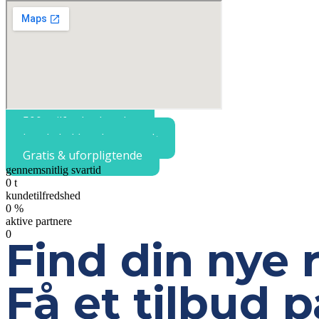
500+ tilfredse kunder
Landsdækkende netværk
Gratis & uforpligtende
gennemsnitlig svartid
0
t
kundetilfredshed
0
%
aktive partnere
0
Find din nye 
Få et tilbud 