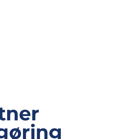
tner
ngøring