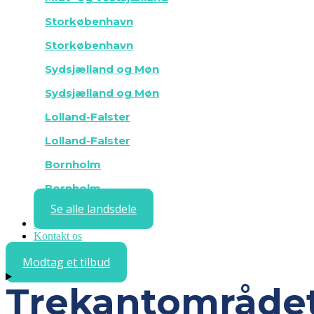
Storkøbenhavn
Storkøbenhavn
Sydsjælland og Møn
Sydsjælland og Møn
Lolland-Falster
Lolland-Falster
Bornholm
Bornholm
Se alle landsdele
Sådan fungerer det
Kontakt os
Modtag et tilbud
Trekantområde