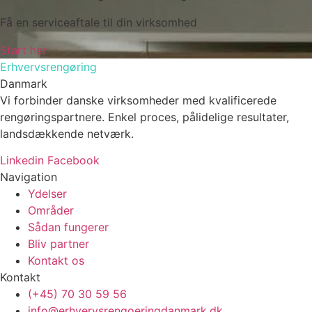
Få en serviceaftale til din virksomhed
Start her
Erhvervsrengøring
Danmark
Vi forbinder danske virksomheder med kvalificerede
rengøringspartnere. Enkel proces, pålidelige resultater,
landsdækkende netværk.
Linkedin
Facebook
Navigation
Ydelser
Områder
Sådan fungerer
Bliv partner
Kontakt os
Kontakt
(+45) 70 30 59 56
info@erhvervsrengoeringdanmark.dk