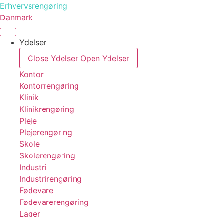
Videre
Erhvervsrengøring
til
Danmark
indhold
Ydelser
Close Ydelser
Open Ydelser
Kontor
Kontorrengøring
Klinik
Klinikrengøring
Pleje
Plejerengøring
Skole
Skolerengøring
Industri
Industrirengøring
Fødevare
Fødevarerengøring
Lager