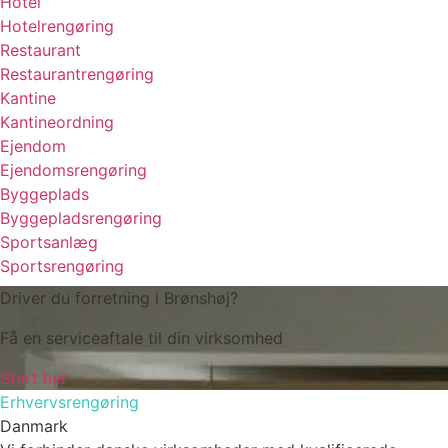
Hotel
Hotelrengøring
Restaurant
Restaurantrengøring
Kantine
Kantineordning
Ejendom
Ejendomsrengøring
Byggeplads
Byggepladsrengøring
Sportsanlæg
Sportsrengøring
Driver du forretning i Brønshøj?
Få en serviceaftale til din virksomhed
Start her
Erhvervsrengøring
Danmark