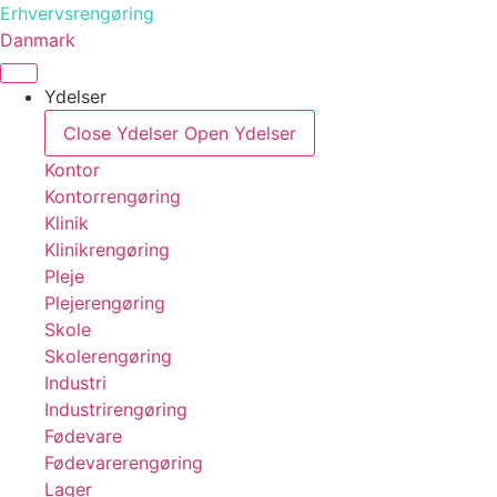
Videre
Erhvervsrengøring
til
Danmark
indhold
Ydelser
Close Ydelser
Open Ydelser
Kontor
Kontorrengøring
Klinik
Klinikrengøring
Pleje
Plejerengøring
Skole
Skolerengøring
Industri
Industrirengøring
Fødevare
Fødevarerengøring
Lager