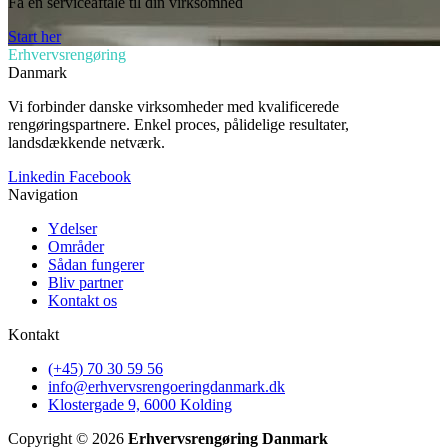
Få en serviceaftale til din virksomhed
Start her
Erhvervsrengøring
Danmark
Vi forbinder danske virksomheder med kvalificerede
rengøringspartnere. Enkel proces, pålidelige resultater,
landsdækkende netværk.
Linkedin
Facebook
Navigation
Ydelser
Områder
Sådan fungerer
Bliv partner
Kontakt os
Kontakt
(+45) 70 30 59 56
info@erhvervsrengoeringdanmark.dk
Klostergade 9, 6000 Kolding
Copyright © 2026
Erhvervsrengøring Danmark