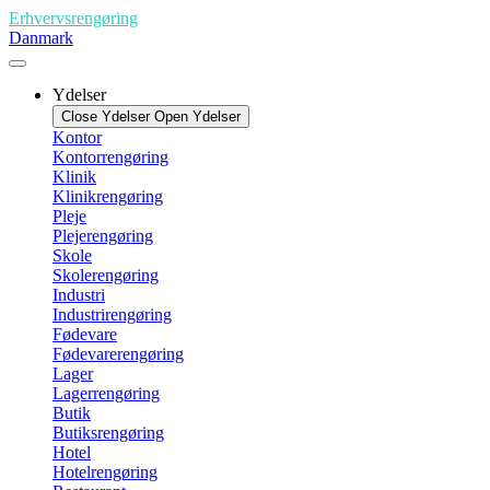
Videre
Erhvervsrengøring
til
Danmark
indhold
Ydelser
Close Ydelser
Open Ydelser
Kontor
Kontorrengøring
Klinik
Klinikrengøring
Pleje
Plejerengøring
Skole
Skolerengøring
Industri
Industrirengøring
Fødevare
Fødevarerengøring
Lager
Lagerrengøring
Butik
Butiksrengøring
Hotel
Hotelrengøring