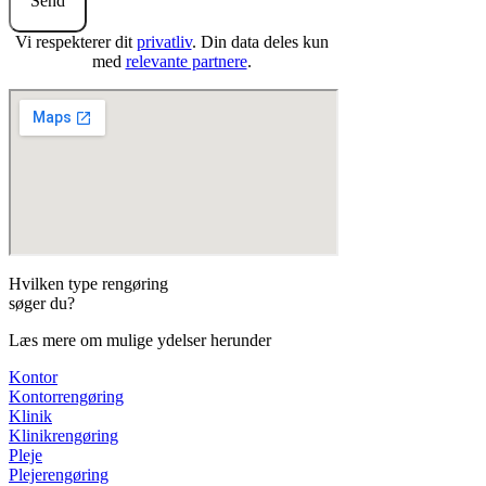
Send
Vi respekterer dit
privatliv
. Din data deles kun
med
relevante partnere
.
Hvilken type rengøring
søger du?
Læs mere om mulige ydelser herunder
Kontor
Kontorrengøring
Klinik
Klinikrengøring
Pleje
Plejerengøring