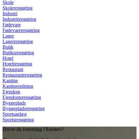
Skole
Skolerengøring
Industri
Industrirengøring
Fødevare
Fødevarerengøring
Lager
Lagerrengøring
Butik
Butiksrengøring
Hotel
Hotelrengøring
Restaurant
Restaurantrengøring
Kantine
Kantineordning
Ejendom
Ejendomsrengøring
Byggeplads
Byggepladsrengøring
Sportsanlæg
Sportsrengøring
Driver du forretning i Randers?