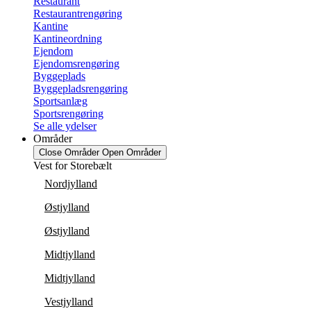
Restaurant
Restaurantrengøring
Kantine
Kantineordning
Ejendom
Ejendomsrengøring
Byggeplads
Byggepladsrengøring
Sportsanlæg
Sportsrengøring
Se alle ydelser
Områder
Close Områder
Open Områder
Vest for Storebælt
Nordjylland
Østjylland
Østjylland
Midtjylland
Midtjylland
Vestjylland