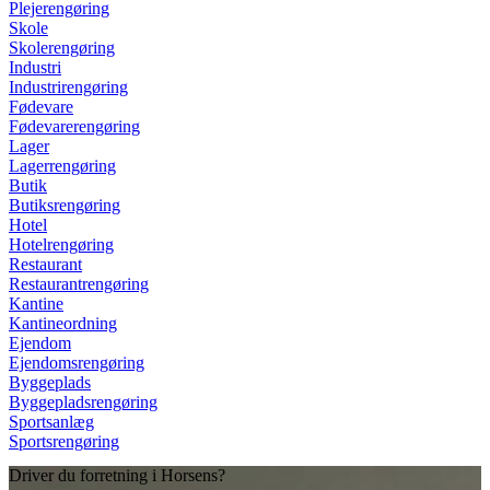
Plejerengøring
Skole
Skolerengøring
Industri
Industrirengøring
Fødevare
Fødevarerengøring
Lager
Lagerrengøring
Butik
Butiksrengøring
Hotel
Hotelrengøring
Restaurant
Restaurantrengøring
Kantine
Kantineordning
Ejendom
Ejendomsrengøring
Byggeplads
Byggepladsrengøring
Sportsanlæg
Sportsrengøring
Driver du forretning i Horsens?