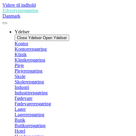
Videre til indhold
Erhvervsrengøring
Danmark
Ydelser
Close Ydelser
Open Ydelser
Kontor
Kontorrengøring
Klinik
Klinikrengøring
Pleje
Plejerengøring
Skole
Skolerengøring
Industri
Industrirengøring
Fødevare
Fødevarerengøring
Lager
Lagerrengøring
Butik
Butiksrengøring
Hotel