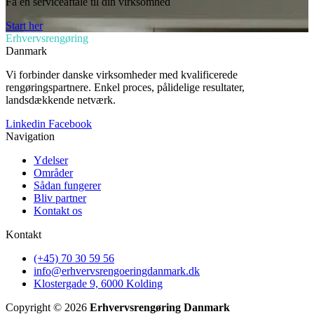
Få en serviceaftale til din virksomhed
Start her
Erhvervsrengøring
Danmark
Vi forbinder danske virksomheder med kvalificerede
rengøringspartnere. Enkel proces, pålidelige resultater,
landsdækkende netværk.
Linkedin
Facebook
Navigation
Ydelser
Områder
Sådan fungerer
Bliv partner
Kontakt os
Kontakt
(+45) 70 30 59 56
info@erhvervsrengoeringdanmark.dk
Klostergade 9, 6000 Kolding
Copyright © 2026
Erhvervsrengøring Danmark