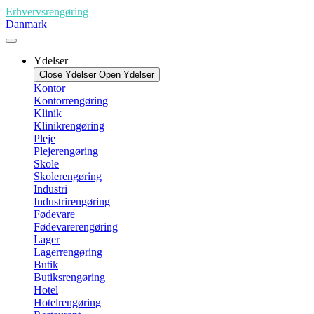
Videre
Erhvervsrengøring
til
Danmark
indhold
Ydelser
Close Ydelser
Open Ydelser
Kontor
Kontorrengøring
Klinik
Klinikrengøring
Pleje
Plejerengøring
Skole
Skolerengøring
Industri
Industrirengøring
Fødevare
Fødevarerengøring
Lager
Lagerrengøring
Butik
Butiksrengøring
Hotel
Hotelrengøring