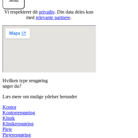
Send
Vi respekterer dit
privatliv
. Din data deles kun
med
relevante partnere
.
Hvilken type rengøring
søger du?
Læs mere om mulige ydelser herunder
Kontor
Kontorrengøring
Klinik
Klinikrengøring
Pleje
Plejerengøring