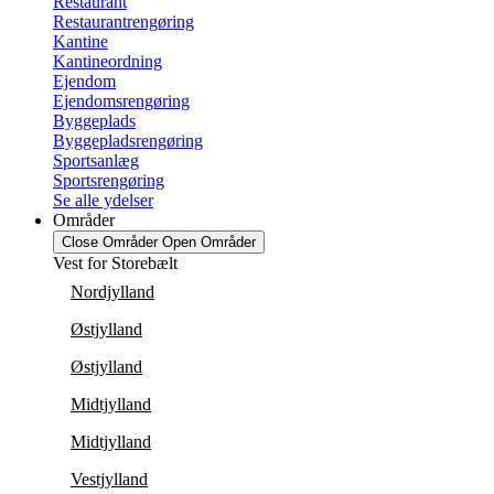
Restaurant
Restaurantrengøring
Kantine
Kantineordning
Ejendom
Ejendomsrengøring
Byggeplads
Byggepladsrengøring
Sportsanlæg
Sportsrengøring
Se alle ydelser
Områder
Close Områder
Open Områder
Vest for Storebælt
Nordjylland
Østjylland
Østjylland
Midtjylland
Midtjylland
Vestjylland