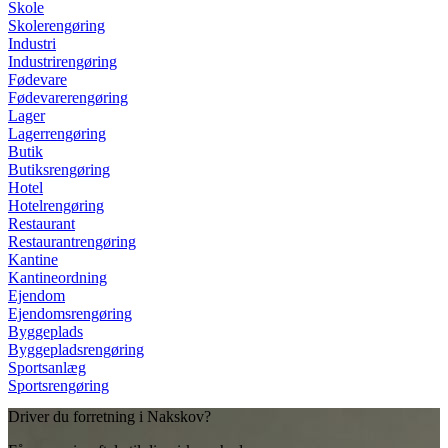
Skole
Skolerengøring
Industri
Industrirengøring
Fødevare
Fødevarerengøring
Lager
Lagerrengøring
Butik
Butiksrengøring
Hotel
Hotelrengøring
Restaurant
Restaurantrengøring
Kantine
Kantineordning
Ejendom
Ejendomsrengøring
Byggeplads
Byggepladsrengøring
Sportsanlæg
Sportsrengøring
Driver du forretning i Nakskov?